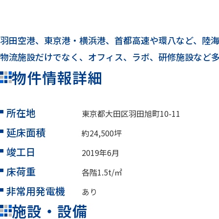
羽田
羽田空港、東京港・横浜港、首都高速や環八など、陸海
物流施設だけでなく、オフィス、ラボ、研修施設など
東京都大田区
物件情報詳細
所在地
東京都大田区羽田旭町10-11
延床面積
約24,500坪
竣工日
2019年6月
床荷重
各階1.5t/㎡
非常用発電機
あり
施設・設備