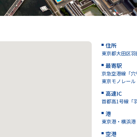
住所
東京都大田区羽田
最寄駅
京急空港線「穴
東京モノレール
高速IC
首都高1号線「羽田
港
東京港・横浜港
空港