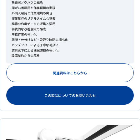
熟練者ノウハウの継承
障がい者雇用と作業環境の実現
外国人雇用と作業環境の実現
作業動作のリアルタイムな把握
精緻な作業データの収集と活用
継続的な改善意識の醸成
事務作業の極小化
裁断・仕分けなど・段取り時間の極小化
ハンズフリーによる丁寧な荷扱い
道具落下による機械破損の極小化
設備制約からの解放
関連資料はこちらから
この製品についてのお問い合わせ