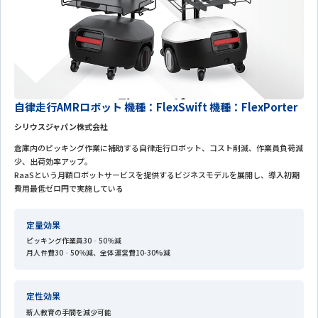
自律走行AMRロボット 機種：FlexSwift 機種：FlexPorter
シリウスジャパン株式会社
倉庫内のピッキング作業に補助する自律走行ロボット、コスト削減、作業員負荷減
少、出荷効率アップ。
RaaSという月額ロボットサービスを提供するビジネスモデルを展開し、導入初期
費用最低ゼロ円で実施している
定量効果
ピッキング作業員30‐50％減
月人件費30‐50％減、全体運営費10-30%減
定性効果
新人教育の手間を減少可能