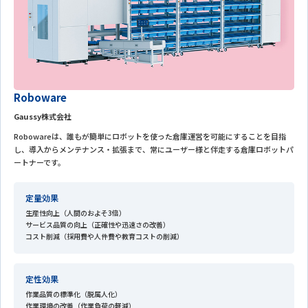
Roboware
Gaussy株式会社
Robowareは、誰もが簡単にロボットを使った倉庫運営を可能にすることを目指
し、導入からメンテナンス・拡張まで、常にユーザー様と伴走する倉庫ロボットパ
ートナーです。
定量効果
生産性向上（人間のおよそ3倍）
サービス品質の向上（正確性や迅速さの改善）
コスト削減（採用費や人件費や教育コストの削減）
定性効果
作業品質の標準化（脱属人化）
作業環境の改善（作業負荷の軽減）