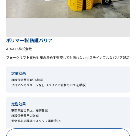
ポリマー製 防護バリア
A-SAFE株式会社
フォークリフト事故対策の決め手衝突しても壊れないサステイナブルなバリア製品
定量効果
施設保守費用 85％削減
フロアへのダメージなし （バリアで衝撃の80％を吸収）
定性効果
車両事故の防止、被害軽減
施設保守費用の削減
安全安心の職場でスタッフ満足度up