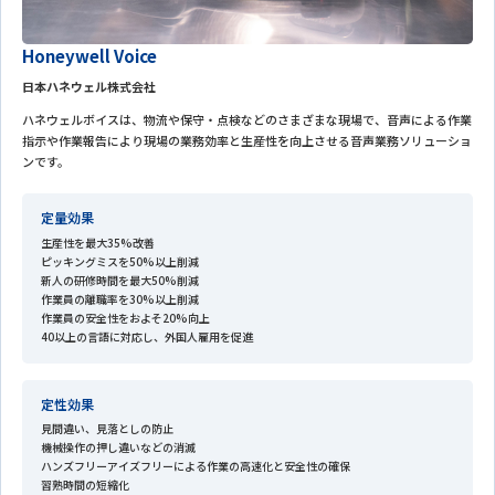
Honeywell Voice
日本ハネウェル株式会社
ハネウェルボイスは、物流や保守・点検などのさまざまな現場で、音声による作業
指示や作業報告により現場の業務効率と生産性を向上させる音声業務ソリューショ
ンです。
定量効果
生産性を最大35%改善
ピッキングミスを50%以上削減
新人の研修時間を最大50%削減
作業員の離職率を30%以上削減
作業員の安全性をおよそ20%向上
40以上の言語に対応し、外国人雇用を促進
定性効果
見間違い、見落としの防止
機械操作の押し違いなどの消滅
ハンズフリーアイズフリーによる作業の高速化と安全性の確保
習熟時間の短縮化