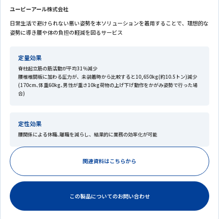
ユーピーアール株式会社
日常生活で避けられない悪い姿勢を本ソリューションを着用することで、理想的な
姿勢に導き腰や体の負担の軽減を図るサービス
定量効果
脊柱起立筋の筋活動が平均31％減少
腰椎椎間板に加わる圧力が、未装着時から比較すると10,650kg(約10.5トン)減少
(170cm､体重60kg､男性が重さ10kg荷物の上げ下げ動作をかがみ姿勢で行った場
合)
定性効果
腰関係による休職､離職を減らし、結果的に業務の効率化が可能
関連資料はこちらから
この製品についてのお問い合わせ