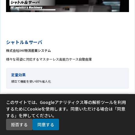
シャトル＆サーバ
株式会社IHI物流産業システム
様々な荷姿に対応するマスターレス高能力ケース自動倉庫
定量効果
順立て機能を使い60％省人化
定性効果
このサイトでは、Googleアナリティクス等の解析ツールを利用
対象作業の省スペース化
するためにCookieを使用します。同意いただける場合は「同意
する」を押してください。
関連資料はこちらから
拒否する
同意する